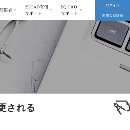
ログイン
2DCAD有償
SQ CAD
証関連
サポート
サポート
新規会員登録
更される