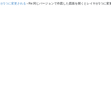
が1つに変更される
›
Re:同じバージョンで作図した図面を開くとレイヤが1つに変