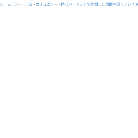
ホーム
›
フォーラム
›
コミュニティ
›
同じバージョンで作図した図面を開くとレイヤ