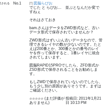
No.1
図脳らぴお
更される
でじた と らぴお… 並ぶとなんだか変で
すねぇ
それはさておき
bam.さんはデータをZWD形式など、古い
データ形式で保存されていませんか？
ZWD形式はずいぶん古いデータなので、管
理できるレイヤの数が少ないのです。たと
えば200番とか、300番とかの番号のレイ
ヤを作って保存すると、1番レイヤに統合
されてしまいます。
図脳RAPID15PROでしたら、ZFD形式か
ZSD形式で保存されることをお勧めしま
す。
もしZWDで保存されていないのでしたら、
もう少し別の原因がありそうです。まずは
ご確認ください。
(まだ評価が
投稿日: 2011年1月21
ありません)
日 10:13 PM