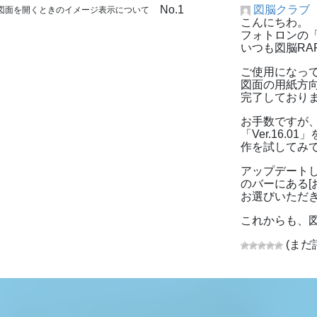
No.1
図脳クラブ
:図面を開くときのイメージ表示について
こんにちわ。
フォトロンの「
いつも図脳RA
ご使用になってい
図面の用紙方向が
完了しており
お手数ですが、
「Ver.16
作を試してみ
アップデート
のバーにある[
お選びいただ
これからも、図
(まだ