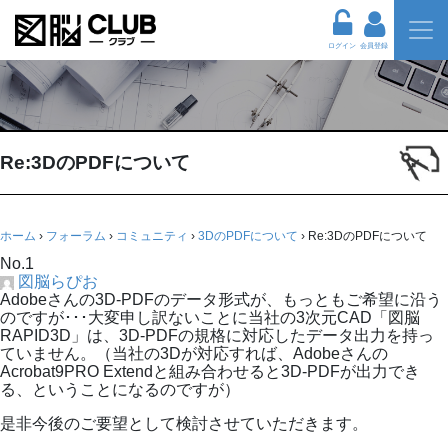
ログイン
会員登録
Re:3DのPDFについて
ホーム
›
フォーラム
›
コミュニティ
›
3DのPDFについて
›
Re:3DのPDFについて
No.1
図脳らぴお
Adobeさんの3D-PDFのデータ形式が、もっともご希望に沿う
のですが･･･大変申し訳ないことに当社の3次元CAD「図脳
RAPID3D」は、3D-PDFの規格に対応したデータ出力を持っ
ていません。（当社の3Dが対応すれば、Adobeさんの
Acrobat9PRO Extendと組み合わせると3D-PDFが出力でき
る、ということになるのですが）
是非今後のご要望として検討させていただきます。