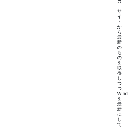
カ
ー
サ
イ
ト
か
ら
最
新
の
も
の
を
取
得
し
つ
つ、
Wind
を
最
新
に
し
て