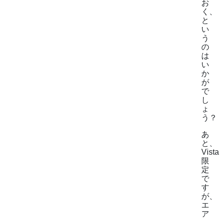
お
く、
と
い
う
の
は
い
か
が
で
し
ょ
う？
あ
と、
Vista
限
定
で
す
が、
エ
ア