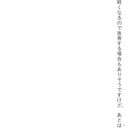
軽
く
な
る
の
で
改
善
す
る
場
合
も
あ
り
そ
う
で
す
け
ど。
あ
と
は・