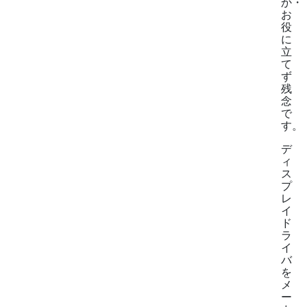
か・
お
役
に
立
て
ず
残
念
で
す。
デ
ィ
ス
プ
レ
イ
ド
ラ
イ
バ
を
メ
ー