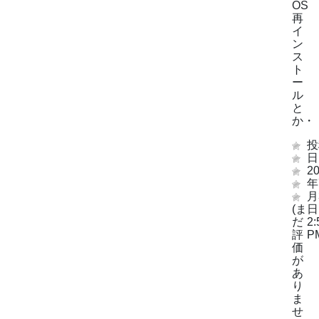
OS
再
イ
ン
ス
ト
ー
ル
と
か・
投
日
2
年
月
(ま
日
だ
2:
評
P
価
が
あ
り
ま
せ