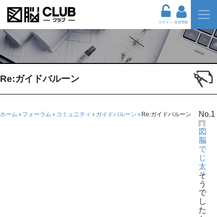
ログイン
会員登録
Re:ガイドバルーン
No.1
ホーム
›
フォーラム
›
コミュニティ
›
ガイドバルーン
›
Re:ガイドバルーン
図
脳
で
じ
太
そ
う
で
し
た