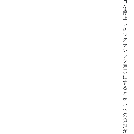
ロ
を
停
止
し、
か
つ
ク
ラ
シ
ッ
ク
表
示
に
す
る
と
表
示
へ
の
負
担
が