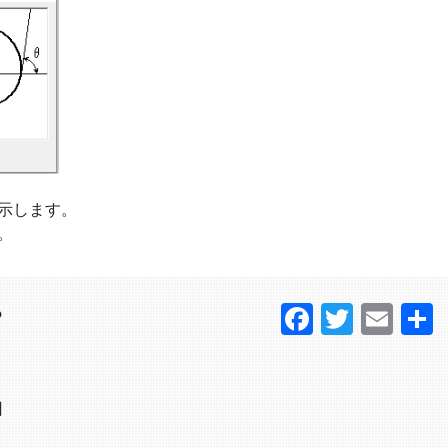
示します。
。
Faceboo
Twitter
Ema
？
日