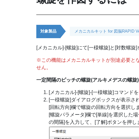
対象製品
メカニカルキット for 図脳RAPID Ve
[メカニカル]-[螺旋]にて[一様螺旋]と[対数
※この機能はメカニカルキットが別途必要と
せん。
一定間隔のピッチの螺旋(アルキメデスの螺旋
[メカニカル]-[螺旋]-[一様螺旋]コマン
[一様螺旋]ダイアログボックスが表示さ
[回転方向]欄で螺旋の回転方向を選択し
[螺旋パラメータ]欄で[単線]を選択した場
の間隔]を入力して、[了解]ボタンを押し