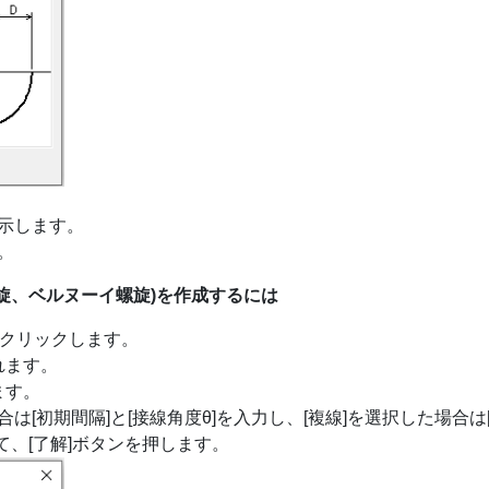
示します。
。
旋、ベルヌーイ螺旋)を作成するには
ドをクリックします。
れます。
ます。
合は[初期間隔]と[接線角度θ]を入力し、[複線]を選択した場合は
して、[了解]ボタンを押します。