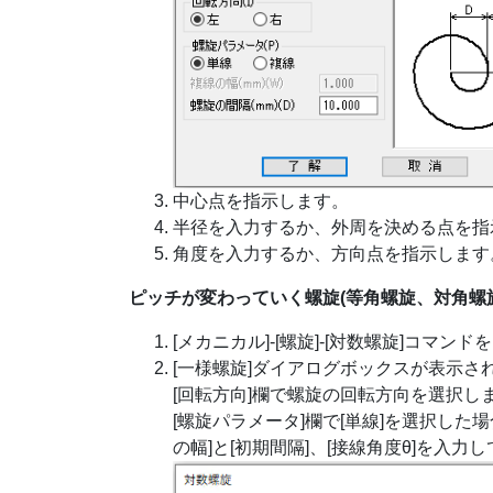
中心点を指示します。
半径を入力するか、外周を決める点を指
角度を入力するか、方向点を指示します
ピッチが変わっていく螺旋(等角螺旋、対角螺
[メカニカル]-[螺旋]-[対数螺旋]コマン
[一様螺旋]ダイアログボックスが表示さ
[回転方向]欄で螺旋の回転方向を選択し
[螺旋パラメータ]欄で[単線]を選択した場
の幅]と[初期間隔]、[接線角度θ]を入力