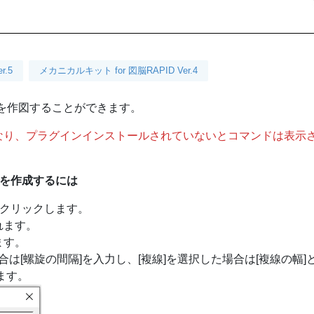
r.5
メカニカルキット for 図脳RAPID Ver.4
螺旋]を作図することができます。
なり、プラグインインストールされていないとコマンドは表示
)を作成するには
ドをクリックします。
れます。
ます。
合は[螺旋の間隔]を入力し、[複線]を選択した場合は[複線の幅]と
ます。