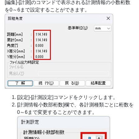
[編集]-[計測]のコマンドで表示される計測情報の小数桁数
を0～6まで設定することができます。
[設定]-[計測設定]コマンドをクリックします。
[計測情報小数部桁数]欄で、各計測種類ごとに桁数を
0～6まで変更することができます。