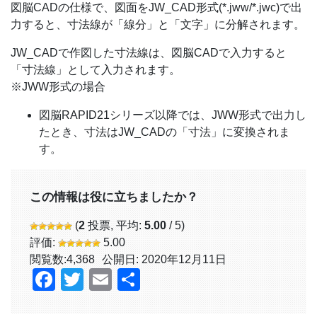
図脳CADの仕様で、図面をJW_CAD形式(*.jww/*.jwc)で出
力すると、寸法線が「線分」と「文字」に分解されます。
JW_CADで作図した寸法線は、図脳CADで入力すると
「寸法線」として入力されます。
※JWW形式の場合
図脳RAPID21シリーズ以降では、JWW形式で出力し
たとき、寸法はJW_CADの「寸法」に変換されま
す。
この情報は役に立ちましたか？
(
2
投票, 平均:
5.00
/ 5)
評価:
5.00
閲覧数:
4,368
公開日: 2020年12月11日
Facebook
Twitter
Email
共
有