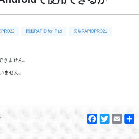
DPRO22
図脳RAPID for iPad
図脳RAPIDPRO21
用できません。
ざいません。
Faceboo
Twitter
Ema
？