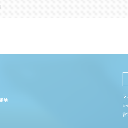
日
フ
5番地
E-
営業