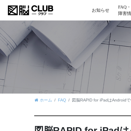
FAQ・
お知らせ
障害
ホーム
FAQ
図脳RAPID for iPadはAndro
図脳RAPID for iPa