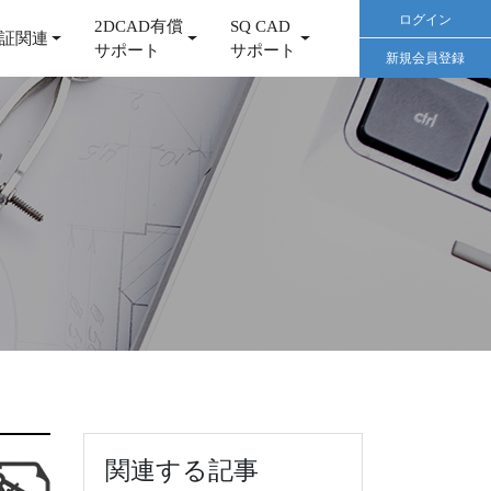
ログイン
2DCAD有償
SQ CAD
証関連
サポート
サポート
新規会員登録
関連する記事