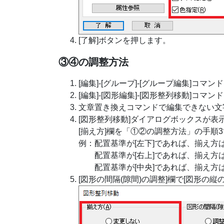
[了解]ボタンを押します。
③④の調整方法
[編集]-[グループ]-[グループ編集]
[編集]-[図形編集]-[図形整列移動]コマ
文章置き換えコマンドで編集できない文
[図形整列移動]ダイアログボックスが表
[揃え方]欄を「①②の調整方法」の手順
例：配置基準が[左下]であれば、揃え方は
配置基準が[右上]であれば、揃え方は[
配置基準が[中央]であれば、揃え方は
[図形の間隔(隙間)の調整]欄で[図形の縦