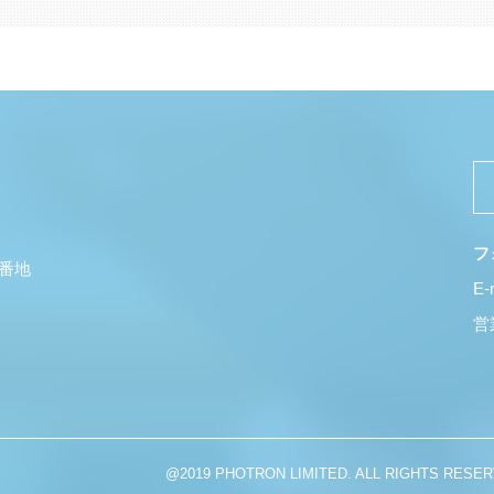
フ
5番地
E-
営業
@2019 PHOTRON LIMITED. ALL RIGHTS RESER