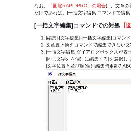
なお、
「図脳RAPIDPRO」の場合
は、文章の
だけであれば、[一括文字編集]コマンドで編
[一括文字編集]コマンドでの対処
【図
[編集]-[文字編集]-[一括文字編集]コマ
文章置き換えコマンドで編集できない文
[一括文字編集]ダイアログボックスが表
[同じ文字列を個別に編集する]を選択し
[文字位置と並び順(個別編集時)]欄で[A