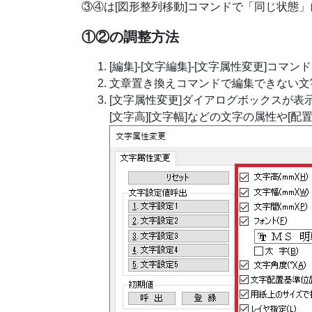
③④は[図形整列移動]コマンドで「同じ状態
①②の調整方法
[編集]-[文字編集]-[文字属性変更]コマ
文章置き換えコマンドで編集できない文
[文字属性変更]ダイアログボックスが表
[文字高][文字幅]などの文字の属性や[配