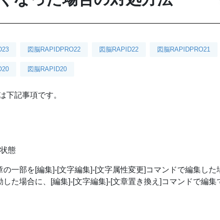
D23
図脳RAPIDPRO22
図脳RAPID22
図脳RAPIDPRO21
20
図脳RAPID20
件は下記事項です。
じ状態
文章の一部を[編集]-[文字編集]-[文字属性変更]コマンドで編集した
移動した場合に、[編集]-[文字編集]-[文章置き換え]コマンドで編