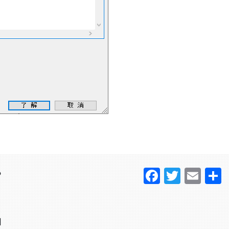
。
Faceboo
Twitter
Ema
？
日