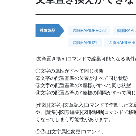
対象製品
図脳RAPIDPRO23
図脳RAPI
図脳RAPID21
図脳RAPIDPRO
[文章置き換え]コマンドで編集可能となる条
①文字の属性がすべて同じ状態
②文字の配置基準の位置がすべて同じ状態
③文字の配置基準のX座標がすべて同じ状態
④文字の配置基準のY座標の間隔がすべて同
[作図]-[文字]-[文章記入]コマンドで作図した
や、[編集]-[図形編集]-[図形移動]コマンドで
くなってしまう可能性があります。
①②は[文字属性変更]コマンド、