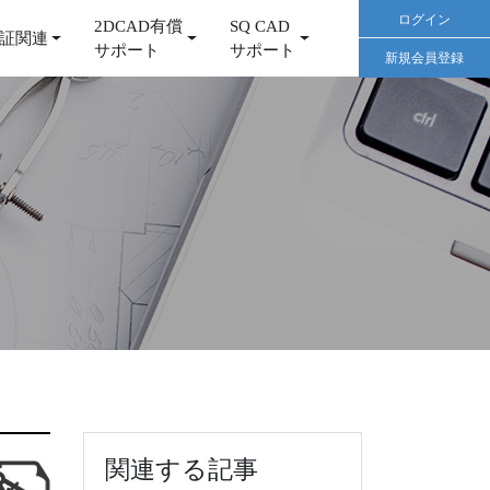
ログイン
2DCAD有償
SQ CAD
証関連
サポート
サポート
新規会員登録
関連する記事