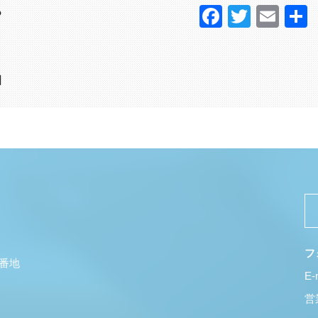
Faceboo
Twitter
Ema
？
日
フ
5番地
E-
営業