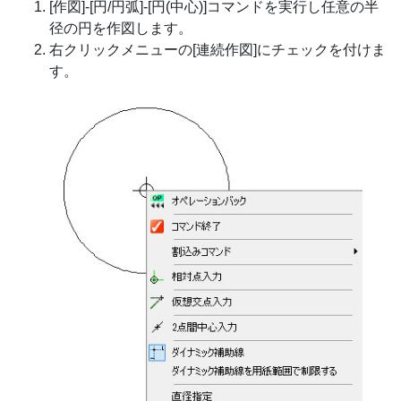
[作図]-[円/円弧]-[円(中心)]コマンドを実行し任意の半
径の円を作図します。
右クリックメニューの[連続作図]にチェックを付けま
す。