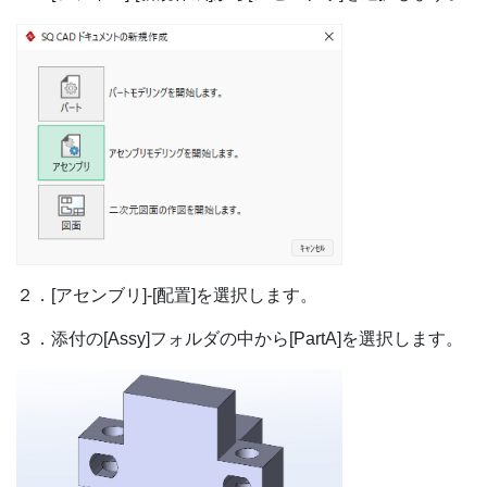
２．[アセンブリ]-[配置]を選択します。
３．添付の[Assy]フォルダの中から[PartA]を選択します。