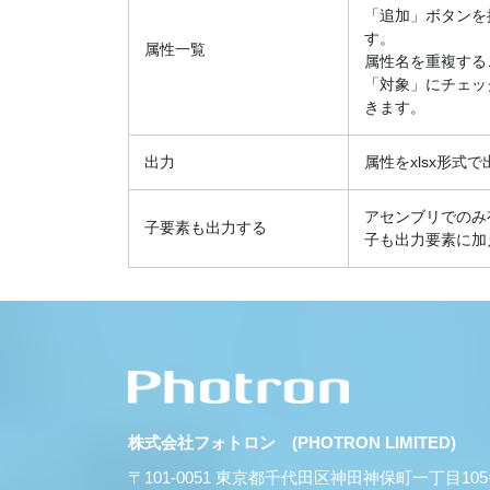
「追加」ボタンを
す。
属性一覧
属性名を重複する
「対象」にチェッ
きます。
出力
属性をxlsx形式
アセンブリでのみ
子要素も出力する
子も出力要素に加
株式会社フォトロン (PHOTRON LIMITED)
〒101-0051 東京都千代田区神田神保町一丁目10