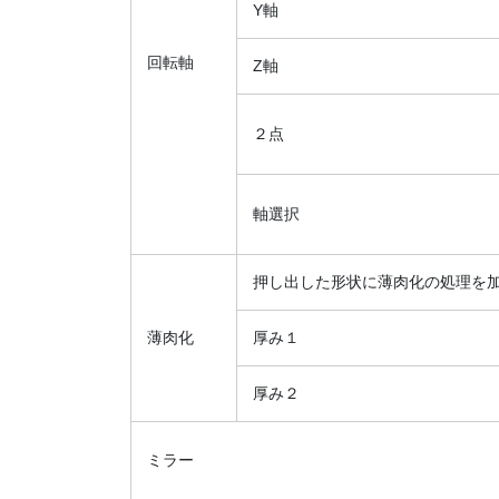
Y軸
回転軸
Z軸
２点
軸選択
押し出した形状に薄肉化の処理を
薄肉化
厚み１
厚み２
ミラー