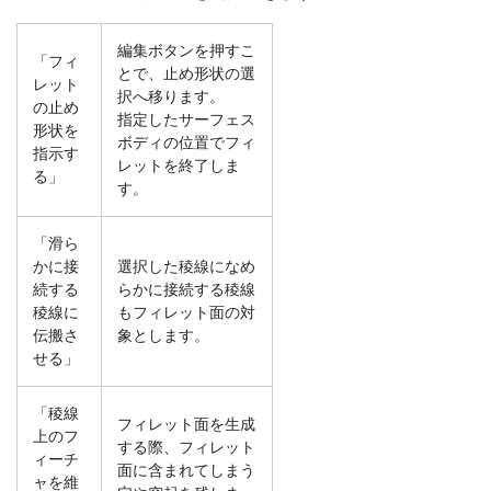
編集ボタンを押すこ
「フィ
とで、止め形状の選
レット
択へ移ります。
の止め
指定したサーフェス
形状を
ボディの位置でフィ
指示す
レットを終了しま
る」
す。
「滑ら
かに接
選択した稜線になめ
続する
らかに接続する稜線
稜線に
もフィレット面の対
伝搬さ
象とします。
せる」
「稜線
フィレット面を生成
上のフ
する際、フィレット
ィーチ
面に含まれてしまう
ャを維