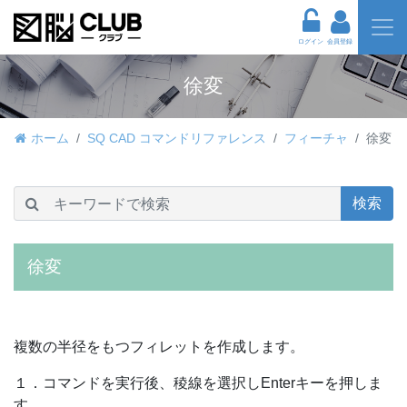
ログイン
会員登録
徐変
ホーム
SQ CAD コマンドリファレンス
フィーチャ
徐変
検索
徐変
複数の半径をもつフィレットを作成します。
１．コマンドを実行後、稜線を選択しEnterキーを押しま
す。