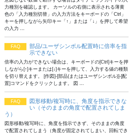
力種別を確認します。 カーソルの右側に表示される薄黄
色の「入力種別切替」の入力方法をキーボードの「Ctrl」
キーを押しながら矢印キー「↑」または「↓」を押して希望
の入力 …
部品/ユーザシンボル配置時に倍率を指
FAQ
示できない
倍率の入力ができない場合は、キーボードの[Ctrl]キーを押
しながら[↑]キーまたは[↓]キーを押して、入力する値の種類
を切り替えます。 [作図]-[部品(またはユーザシンボル)]-[配
置]コマンドをクリックします。 図 …
図形移動/複写時に、角度を指示できな
FAQ
い（そのままの角度で配置されてしま
う）
図形移動/複写時に、角度を指示できず、そのままの角度
で配置されてしまう（角度が固定されてしまい、回転でき