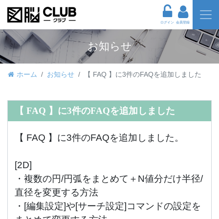
ログイン
会員登録
お知らせ
ホーム
お知らせ
【 FAQ 】に3件のFAQを追加しました
【 FAQ 】に3件のFAQを追加しました
【 FAQ 】に3件のFAQを追加しました。
[2D]
・
複数の円/円弧をまとめて＋N値分だけ半径/
直径を変更する方法
・
[編集設定]や[サーチ設定]コマンドの設定を