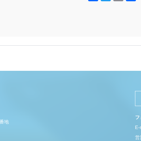
フ
5番地
E-
営業