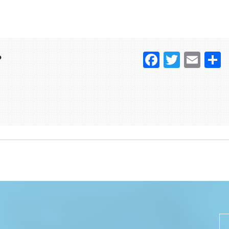
Faceboo
Twitter
Ema
？