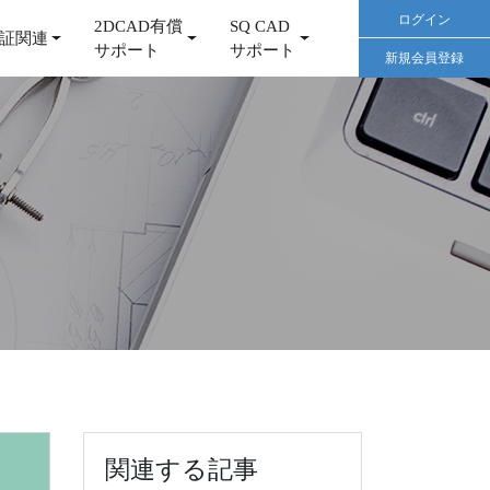
ログイン
2DCAD有償
SQ CAD
証関連
サポート
サポート
新規会員登録
関連する記事