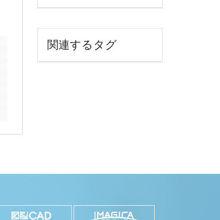
関連するタグ
k
il
共
有