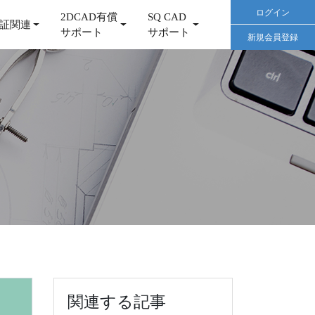
ログイン
2DCAD有償
SQ CAD
証関連
サポート
サポート
新規会員登録
関連する記事