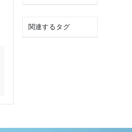
関連するタグ
k
il
共
有