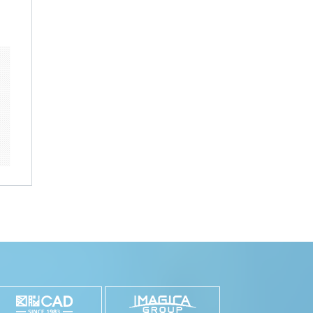
k
il
共
有