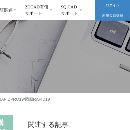
ログイン
2DCAD有償
SQ CAD
証関連
サポート
サポート
新規会員登録
PIDPRO19/図脳RAPID19
脳
関連する記事