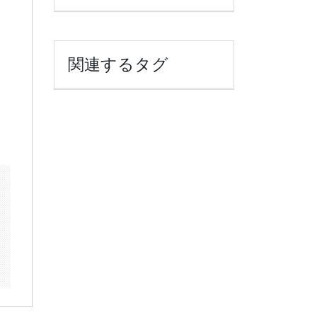
関連するタグ
k
il
共
有