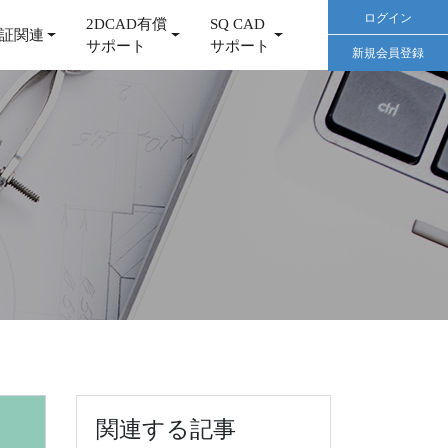
ログイン
2DCAD有償
SQ CAD
証関連
サポート
サポート
新規会員登録
関連する記事