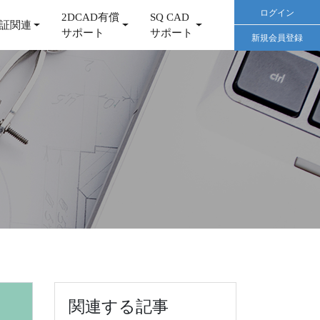
ログイン
2DCAD有償
SQ CAD
証関連
サポート
サポート
新規会員登録
関連する記事