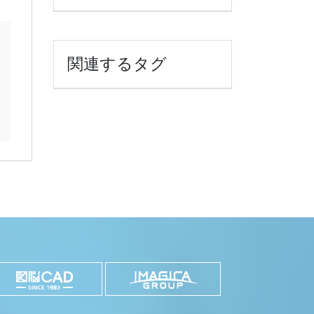
k
il
共
関連するタグ
有