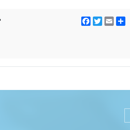
Faceboo
Twitter
Ema
？