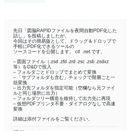
先日「図脳RAPIDファイルを夜間自動PDF化した
話し」を投稿しましたが、
今回はその簡易版として、ドラッグ＆ドロップで
手軽にPDF化できるツールの
ソースコードを公開します。 c# .net です。
– 図面ファイル（.zsd .zfd .zrd .zsc .zsb .zsdxz
等）をD&Dで投入
– フォルダごとドロップでまとめて変換
– 「サブフォルダも含む」チェックで階層ごと一
括変換
– 出力先フォルダを指定可能（空欄なら元ファイ
ルと同じ場所に出力）
– フォルダツリー構造を維持して出力先に再現
– 仮想PDFプリンタ不要・ダイアログなしで高速
変換
詳細は添付ファイルをご覧ください。