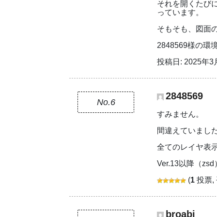
それを開くたび
っています。
そもそも、図面
2848569様
投稿日: 2025年3月
2848569
No.6
すみません。
間違えていまし
全てのレイヤ表示に
Ver.13以降（
(
1
投票,
broabi