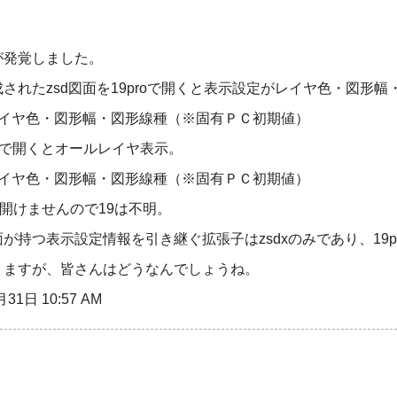
が発覚しました。
されたzsd図面を19proで開くと表示設定がレイヤ色・図形幅
とレイヤ色・図形幅・図形線種（※固有ＰＣ初期値）
proで開くとオールレイヤ表示。
とレイヤ色・図形幅・図形線種（※固有ＰＣ初期値）
しか開けませんので19は不明。
が持つ表示設定情報を引き継ぐ拡張子はzsdxのみであり、19
りますが、皆さんはどうなんでしょうね。
31日 10:57 AM