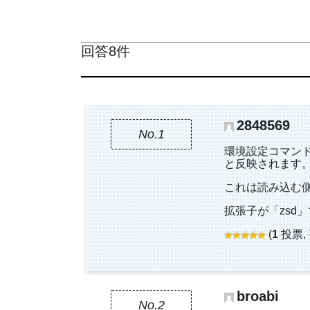
回答8件
2848569
No.1
環境設定コマン
と反映されます
これは読み込む
拡張子が「zsd
(
1
投票,
broabi
No.2