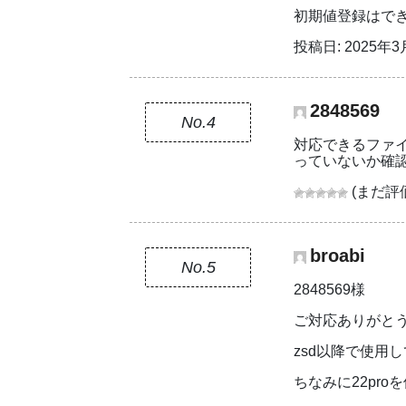
初期値登録はで
投稿日: 2025年3月
2848569
No.4
対応できるファイル
っていないか確
(まだ評
broabi
No.5
2848569様
ご対応ありがと
zsd以降で使用
ちなみに22pr