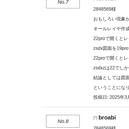
No.7
2848569様
おもしろい現象
オールレイヤ作成
22proで開く
zsdx図面を19
22proで開く
zsdxzは22で
結論としては図面
ということにな
投稿日: 2025年3月
broabi
No.8
2848569様