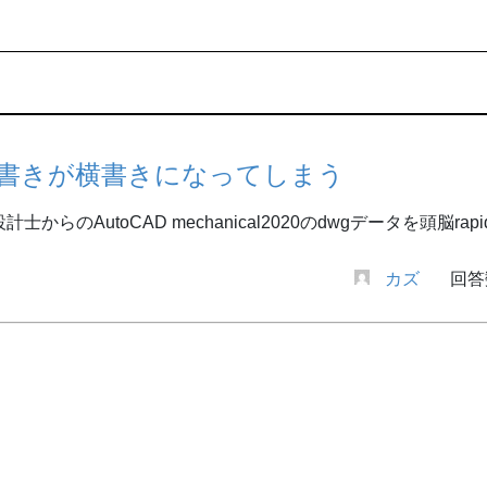
縦書きが横書きになってしまう
計士からのAutoCAD mechanical2020のdwgデータを頭
カズ
回答