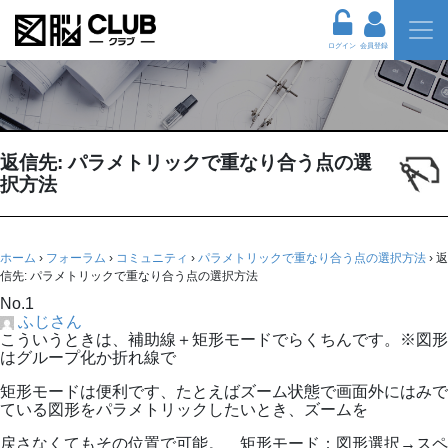
ログイン
会員登録
返信先: パラメトリックで重なり合う点の選
択方法
ホーム
›
フォーラム
›
コミュニティ
›
パラメトリックで重なり合う点の選択方法
›
返
信先: パラメトリックで重なり合う点の選択方法
No.1
ふじさん
こういうときは、補助線＋矩形モードでらくちんです。※図形
はグループ化か折れ線で
矩形モードは便利です、たとえばズーム状態で画面外にはみで
ている図形をパラメトリックしたいとき、ズームを
戻さなくてもその位置で可能。 矩形モード：図形選択→スペ