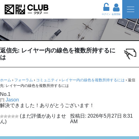
ログイン
会員登録
返信先: レイヤー内の線色を複数所持するに
は
ホーム
›
フォーラム
›
コミュニティ
›
レイヤー内の線色を複数所持するには
›
返信
先: レイヤー内の線色を複数所持するには
No.1
Jason
解決できました！ありがとうございます！
(まだ評価がありませ
投稿日: 2026年5月27日 8:31
ん)
AM