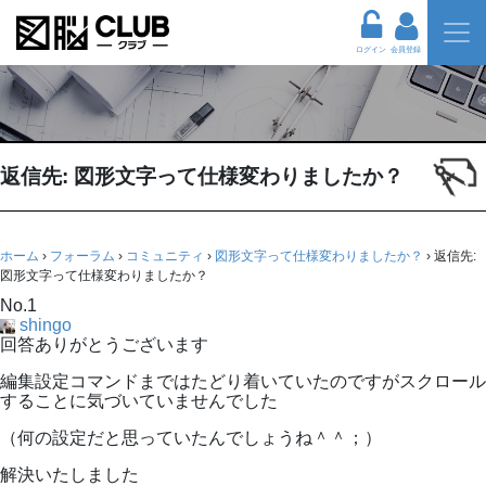
ログイン
会員登録
返信先: 図形文字って仕様変わりましたか？
ホーム
›
フォーラム
›
コミュニティ
›
図形文字って仕様変わりましたか？
›
返信先:
図形文字って仕様変わりましたか？
No.1
shingo
回答ありがとうございます
編集設定コマンドまではたどり着いていたのですがスクロール
することに気づいていませんでした
（何の設定だと思っていたんでしょうね＾＾；）
解決いたしました