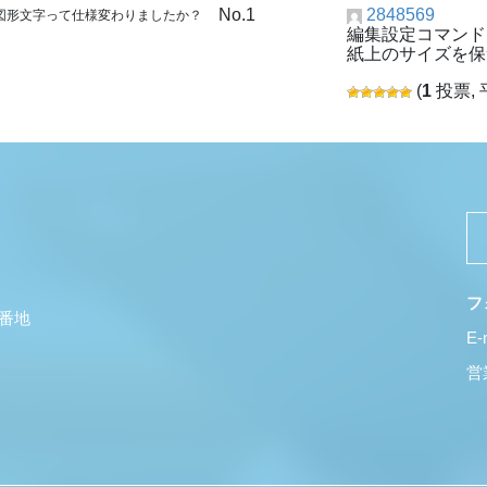
No.1
2848569
 図形文字って仕様変わりましたか？
編集設定コマンド
紙上のサイズを保
(
1
投票, 
フ
5番地
E-
営業