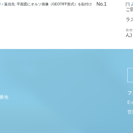
No.1
け
›
返信先: 平面図にオルソ画像（GEOTIFF形式）を貼付け
ご
ラ
ん)
フ
5番地
E-
営業