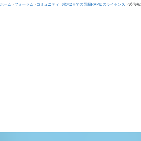
ホーム
›
フォーラム
›
コミュニティ
›
端末2台での図脳RAPIDのライセンス
›
返信先