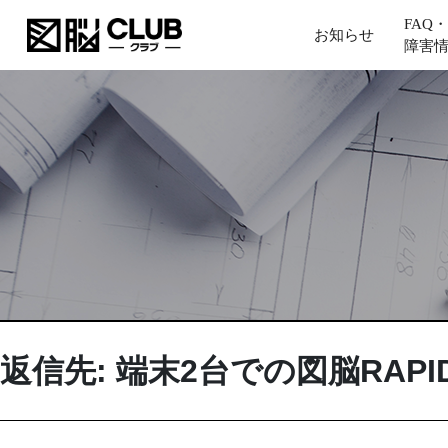
FAQ・
お知らせ
障害
返信先: 端末2台での図脳RAP