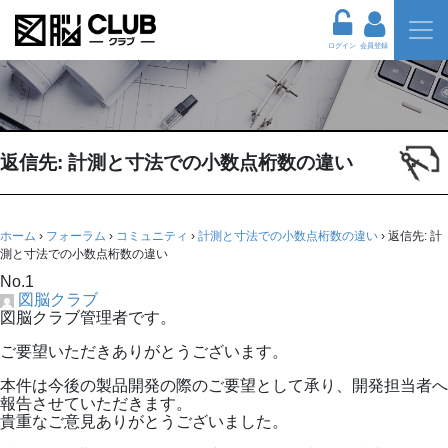
ログイン
会員登録
返信先: 計測と寸法での小数点桁数の違い
ホーム
›
フォーラム
›
コミュニティ
›
計測と寸法での小数点桁数の違い
›
返信先: 計
測と寸法での小数点桁数の違い
No.1
図脳クラブ
図脳クラブ管理者です。
ご要望いただきありがとうございます。
本件は今後の製品開発の際のご要望として承り、開発担当者へ
報告させていただきます。
貴重なご意見ありがとうございました。