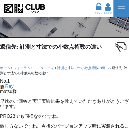
ログイン
会員登録
返信先: 計測と寸法での小数点桁数の違い
ホーム
›
フォーラム
›
コミュニティ
›
計測と寸法での小数点桁数の違い
›
返信先: 計
測と寸法での小数点桁数の違い
No.1
Rey
matsu様
早速のご回答と実証実験結果を教えていただきありがとうござ
います。
PRO23でも同様なのですね。
致し方ないですね、今後のバージョンアップ時に実装されるこ