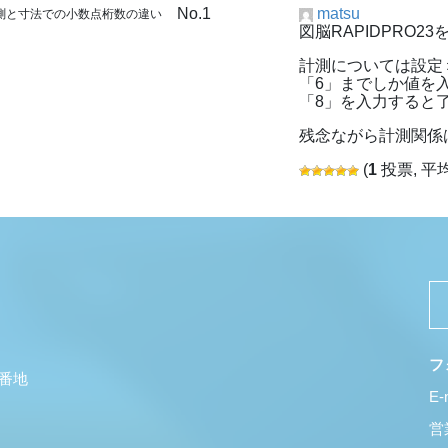
No.1
matsu
計測と寸法での小数点桁数の違い
図脳RAPIDPRO2
計測については設定
「6」までしか値を
「8」を入力すると
残念ながら計測関係
(
1
投票, 平
フ
5番地
E-
営業