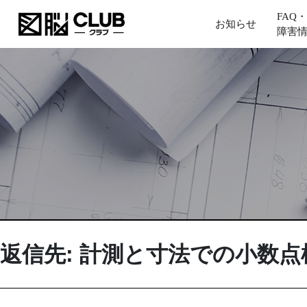
FAQ・
お知らせ
障害
返信先: 計測と寸法での小数