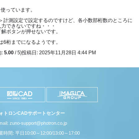
3を使っています。
＞計測設定で設定するのですけど、各小数部桁数のところに
入力できないですね・・・
了解ボタンが押せないです。
は6桁までになるようです。
均:
5.00
/ 5)
投稿日: 2025年11月28日 4:44 PM
ォトロンCADサポートセンター
mail: zuno-support@photron.co.jp
時間: 平日10:00～12:00/13:00～17:00