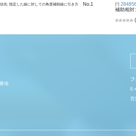
No.1
28485
信先: 指定した線に対しての角度補助線に引き方
補助相対
フ
5番地
E-
営業