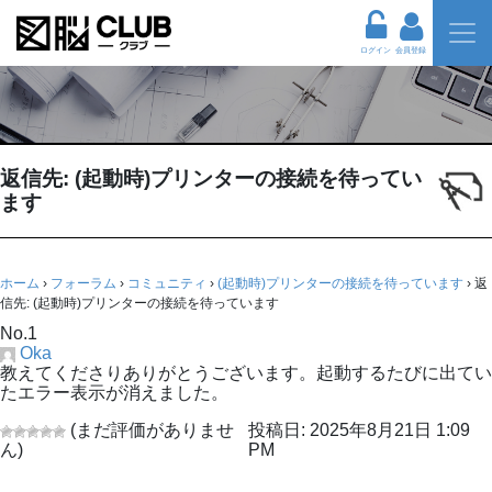
ログイン
会員登録
返信先: (起動時)プリンターの接続を待ってい
ます
ホーム
›
フォーラム
›
コミュニティ
›
(起動時)プリンターの接続を待っています
›
返
信先: (起動時)プリンターの接続を待っています
No.1
Oka
教えてくださりありがとうございます。起動するたびに出てい
たエラー表示が消えました。
(まだ評価がありませ
投稿日: 2025年8月21日 1:09
ん)
PM