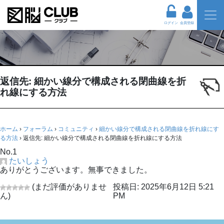
ログイン
会員登録
返信先: 細かい線分で構成される閉曲線を折
れ線にする方法
ホーム
›
フォーラム
›
コミュニティ
›
細かい線分で構成される閉曲線を折れ線にす
る方法
›
返信先: 細かい線分で構成される閉曲線を折れ線にする方法
No.1
たいしょう
ありがとうございます。無事できました。
(まだ評価がありませ
投稿日: 2025年6月12日 5:21
ん)
PM