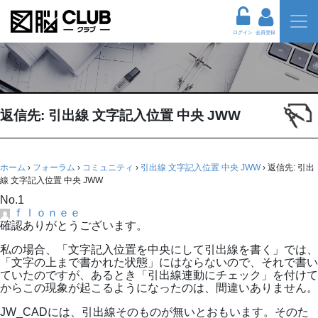
ログイン
会員登録
返信先: 引出線 文字記入位置 中央 JWW
ホーム
›
フォーラム
›
コミュニティ
›
引出線 文字記入位置 中央 JWW
›
返信先: 引出
線 文字記入位置 中央 JWW
No.1
ｆｌｏｎｅｅ
確認ありがとうございます。
私の場合、「文字記入位置を中央にして引出線を書く」では、
「文字の上まで書かれた状態」にはならないので、それで書い
ていたのですが、あるとき「引出線連動にチェック」を付けて
からこの現象が起こるようになったのは、間違いありません。
JW_CADには、引出線そのものが無いとおもいます。そのた