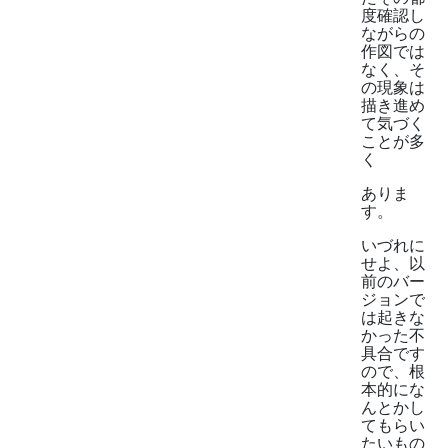
度確認し
ながらの
作図では
なく、そ
の現象は
描き進め
て気づく
ことが多
く
ありま
す。
いづれに
せよ、以
前のバー
ジョンで
は起きな
かった不
具合です
ので、根
本的にな
んとかし
てもらい
たいもの