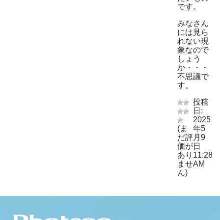
です。
みなさん
には見ら
れない現
象なので
しょう
か・・・
不思議で
す。
投稿
日:
2025
(ま
年5
だ評
月9
価が
日
あり
11:28
ませ
AM
ん)