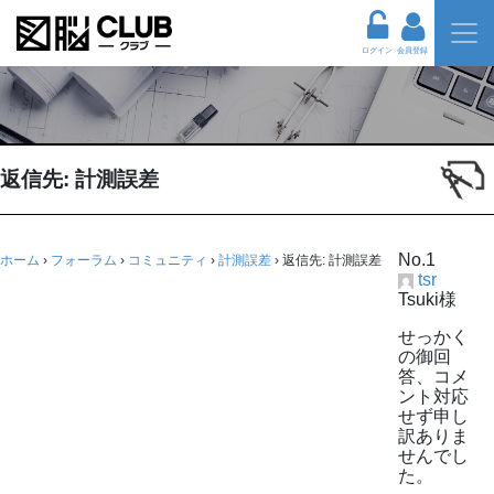
ログイン
会員登録
返信先: 計測誤差
No.1
ホーム
›
フォーラム
›
コミュニティ
›
計測誤差
›
返信先: 計測誤差
tsr
Tsuki様
せっかく
の御回
答、コメ
ント対応
せず申し
訳ありま
せんでし
た。