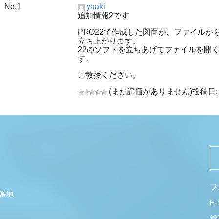
No.1
yaaki
追加情報2です
PRO22で作成した図面が、ファイルか
立ち上がります。
22のソフトを立ちあげてファイルを開く
す。
ご教授ください。
(まだ評価がありません)
投稿日: 
フ
5番地
E-
営業