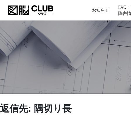
FAQ・
お知らせ
障害
返信先: 隅切り長