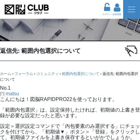
ログイン
会員登録
返信先: 範囲内包選択について
ホーム
›
フォーラム
›
コミュニティ
›
範囲内包選択について
›
返信先: 範囲内包選択
について
No.1
matsu
こんにちは！図脳RAPIDPRO22を使っております。
「範囲内包選択」は、設定保持したければ、初期値の上書き登
録が必要な設定だったと思います。
設定＞選択設定コマンドで「内包要素のみ選択する」にチェッ
クを付けてから、「初期値▼」ボタン＞「登録」をクリックし
て、初期値ファイルを上書き保存するといがかでしょうか。