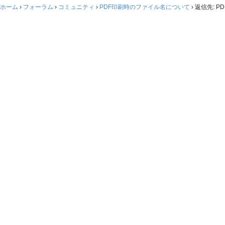
ホーム
›
フォーラム
›
コミュニティ
›
PDF印刷時のファイル名について
›
返信先: 