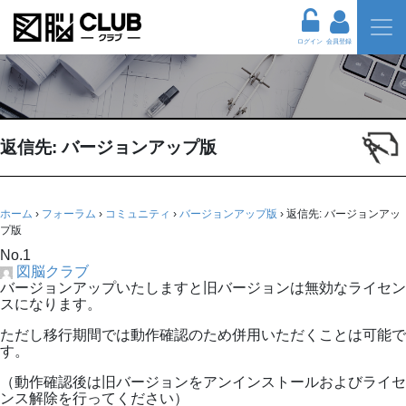
ログイン
会員登録
返信先: バージョンアップ版
ホーム
›
フォーラム
›
コミュニティ
›
バージョンアップ版
›
返信先: バージョンアッ
プ版
No.1
図脳クラブ
バージョンアップいたしますと旧バージョンは無効なライセン
スになります。
ただし移行期間では動作確認のため併用いただくことは可能で
す。
（動作確認後は旧バージョンをアンインストールおよびライセ
ンス解除を行ってください）