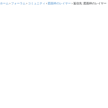
ホーム
›
フォーラム
›
コミュニティ
›
図面枠のレイヤー
›
返信先: 図面枠のレイヤー