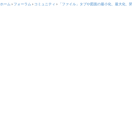
ホーム
›
フォーラム
›
コミュニティ
›
「ファイル」タブや図面の最小化、最大化、