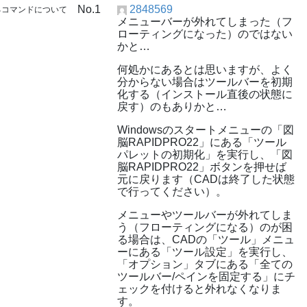
No.1
2848569
るコマンドについて
メニューバーが外れてしまった（フ
ローティングになった）のではない
かと…
何処かにあるとは思いますが、よく
分からない場合はツールバーを初期
化する（インストール直後の状態に
戻す）のもありかと…
Windowsのスタートメニューの「図
脳RAPIDPRO22」にある「ツール
パレットの初期化」を実行し、「図
脳RAPIDPRO22」ボタンを押せば
元に戻ります（CADは終了した状態
で行ってください）。
メニューやツールバーが外れてしま
う（フローティングになる）のが困
る場合は、CADの「ツール」メニュ
ーにある「ツール設定」を実行し、
「オプション」タブにある「全ての
ツールバー/ペインを固定する」にチ
ェックを付けると外れなくなりま
す。