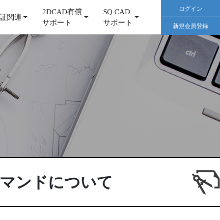
ログイン
2DCAD有償
SQ CAD
証関連
サポート
サポート
新規会員登録
コマンドについて