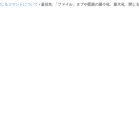
閉じるコマンドについて
›
返信先: 「ファイル」タブや図面の最小化、最大化、閉じ