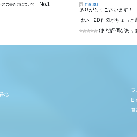
No.1
matsu
ホースの書き方について
ありがとうございます！
はい、2D作図がちょっと
(まだ評価があり
フ
5番地
E-
営業