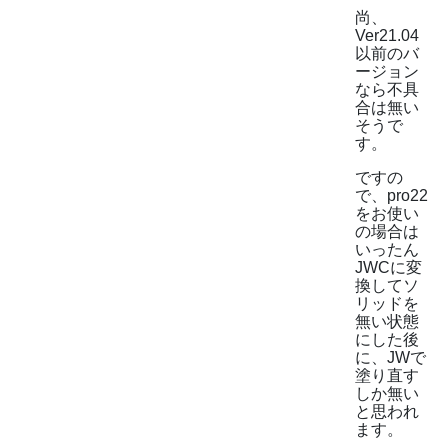
尚、
Ver21.04
以前のバ
ージョン
なら不具
合は無い
そうで
す。
ですの
で、pro22
をお使い
の場合は
いったん
JWCに変
換してソ
リッドを
無い状態
にした後
に、JWで
塗り直す
しか無い
と思われ
ます。