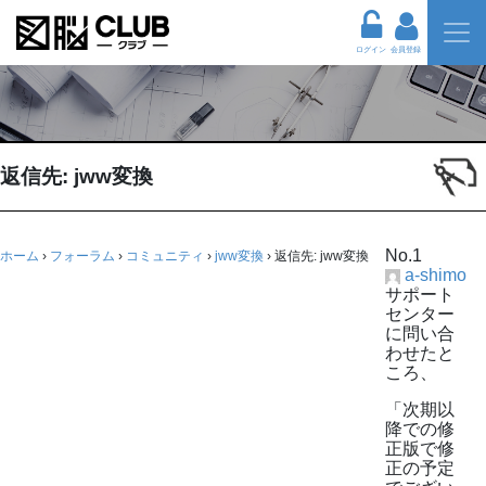
ログイン
会員登録
返信先: jww変換
No.1
ホーム
›
フォーラム
›
コミュニティ
›
jww変換
›
返信先: jww変換
a-shimo
サポート
センター
に問い合
わせたと
ころ、
「次期以
降での修
正版で修
正の予定