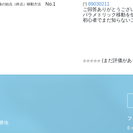
No.1
89030211
法線の始点（終点）移動方法
ご回答ありがとうござ
パラメトリック移動を
初心者でまだ知らない
(まだ評価があ
フ
5番地
E-